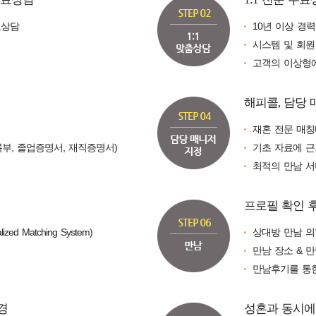
료상담
10년 이상 경
시스템 및 회원
고객의 이상형에
해피콜, 담당
재혼 전문 매
부, 졸업증명서, 재직증명서)
기초 자료에 근
최적의 만남 서
프로필 확인 
ized Matching System)
상대방 만남 의
만남 장소 & 
만남후기를 통
경
성혼과 동시에