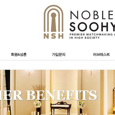
회원&성혼
가입문의
러브테스트