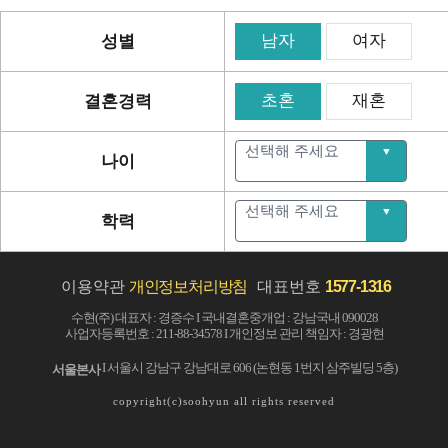
남자
여자
성별
초혼
재혼
결혼경력
선택해 주세요
나이
선택해 주세요
학력
이용약관
개인정보처리방침
대표번호
1577-1316
수현(주) 대표자 : 경증수 I 국내결혼중개업 : 강남국내 090028
사업자등록번호 : 211-88-34578 I 개인정보 관리 책임자 : 경광현
I 서울시 강남구 강남대로 606 (논현동 1번지 삼주빌딩 5층)
서울본사
copyright(c)soohyun all rights reserved